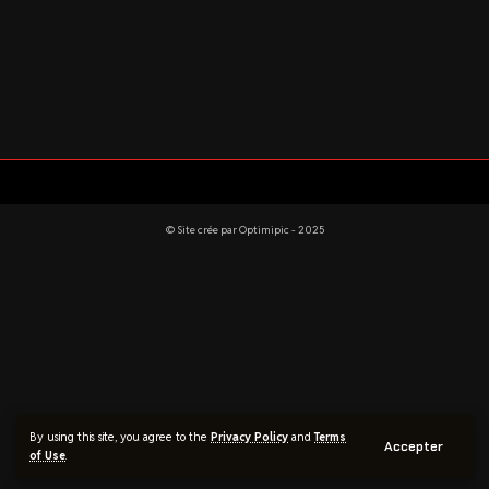
© Site crée par Optimipic - 2025
By using this site, you agree to the
Privacy Policy
and
Terms
Accepter
of Use
.