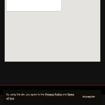
By using this site, you agree to the
Privacy Policy
and
Terms
Accepter
of Use
.
© Site crée par Optimipic - 2025