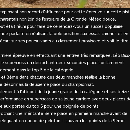
explosant son record d’affluence pour cette épreuve sur cette pis
arentais non loin de l’estuaire de la Gironde. Météo douce,
ut était réuni pour faire de ce rendez-vous un succès populaire.
rnée parfaite en réalisant la pole position aux essais chronos et en
cart sur ses poursuivants au classement provisoire et voit le titre
dernière épreuve en effectuant une entrée très remarquée, Léo Diss
r le supercross en décrochant deux secondes places brillamment
pidement dans le top 5 de la catégorie.
 et 3ème dans chacune des deux manches réalise la bonne
upe désormais la deuxième place du championnat.
ement à l’attribut de la jeune graine de la catégorie et ses treize
re performance en supercross de sa jeune carrière avec deux places d
re aux portes du top 5 pour une poignée de points.
ccrochant une méritante 3ème place en première manche avant de
reléguant en queue de peloton. Il sauvera les points de la 9ème