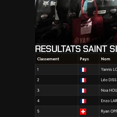
RESULTATS SAINT S
Classement
Pays
Nom
1
Yannis L
2
Léo DIS
3
Noa HO
4
Enzo LA
5
Ryan OP