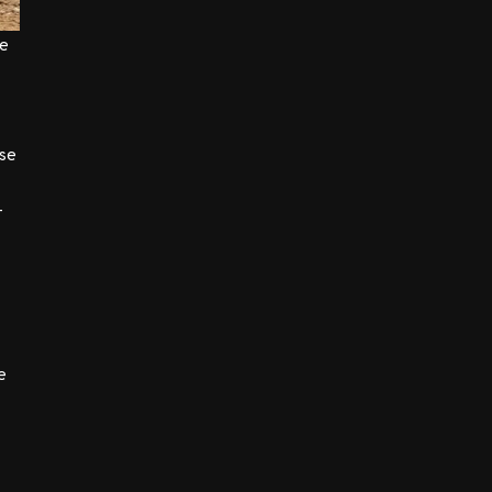
te
 se
-
e