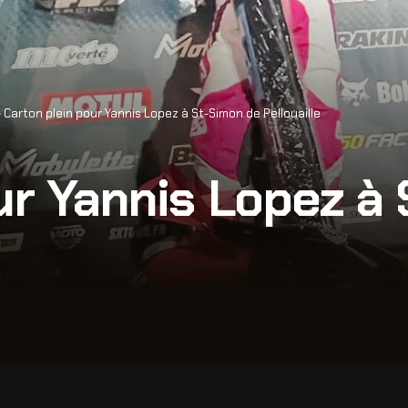
>
Carton plein pour Yannis Lopez à St-Simon de Pellouaille
ur Yannis Lopez à