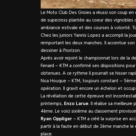
Le Moto Club Des Groies a réussi son coup en 
de supecross plantée au coeur des vignobles ch
ambiance estivale et des courses à volonté. To
Chez les juniors Yannis Lopez a accompli la jou
remportant les deux manches. Il accentue son é
dessiner à l’horizon.
Après avoir rejoint le championnat lors de la 
Fenard – KTM a confirmé ses dispositions pou
obtenues. A ce rythme il pourrait se hisser ra
Noa Houque – KTM, toujours constant – 5ème
opération. Il gravit encore un échelon et occ
La révélation de cette épreuve est incontestabl
printemps,
Enzo Larue
. Il réalise sa meilleu
4ème. Le voici sixième au classement provisoi
Ryan Oppliger
– KTM a créé la surprise en a
partir à la faute en début de 2ème manche le 
place.