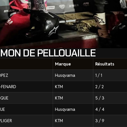
IMON DE PELLOUAILLE
Marque
Résultats
OPEZ
Husqvarna
1 / 1
S-FENARD
KTM
2 / 2
UQUE
KTM
5 / 3
RUE
Husqvarna
4 / 4
PLIGER
KTM
3 / 9