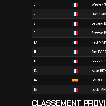
6
Wesley 
7
Lucas M
8
Levano 
9
Steeve
10
Paul MA
11
Tim FOR
12
Lucas D
13
Allan BE
14
Pol BOF
15
Louis MI
CLASSEMENT PROVI