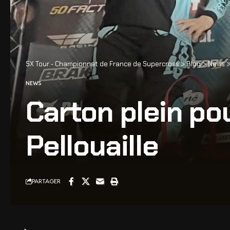
SX Tour - Championnat de France de Supercross
>
Blog
>
News
NEWS
Carton plein po
Pellouaille
PARTAGER