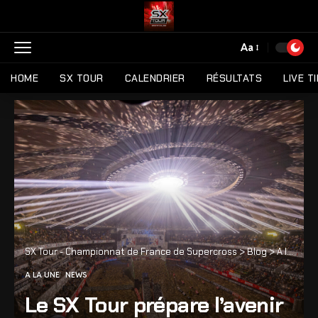
Aa
HOME
SX TOUR
CALENDRIER
RÉSULTATS
LIVE T
SX Tour - Championnat de France de Supercross
>
Blog
>
A la une
A LA UNE
NEWS
Le SX Tour prépare l’avenir