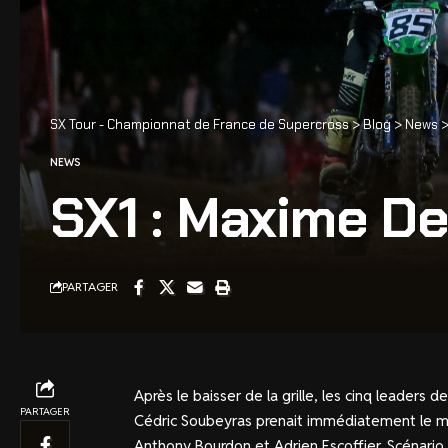
SX Tour - Championnat de France de Supercross
>
Blog
>
News
NEWS
SX1 : Maxime De
PARTAGER
Après le baisser de la grille, les cinq leaders 
PARTAGER
Cédric Soubeyras prenait immédiatement le me
Anthony Bourdon et Adrien Escoffier. Scénario