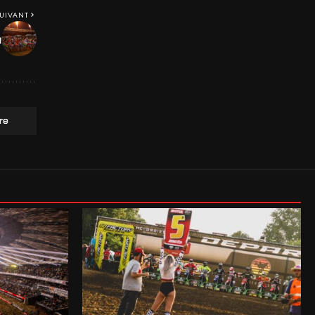
SUIVANT
n
re