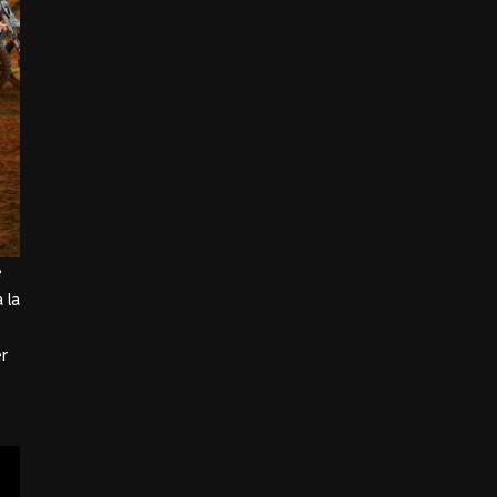
e
 la
er