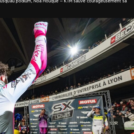
t jusqu’au podium, Noa Houque – KTM sauve courageusement sa