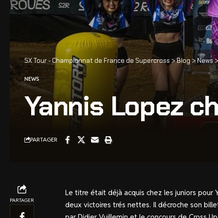
SX Tour - Championnat de France de Supercross
>
Blog
>
News
NEWS
Yannis Lopez c
PARTAGER
Le titre était déjà acquis chez les juniors pour
PARTAGER
deux victoires trés nettes. Il décroche son bille
par Didier Vuillemin et le concours de Cross Up.