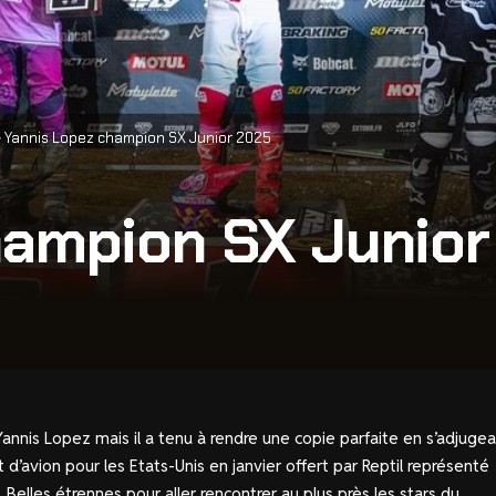
>
Yannis Lopez champion SX Junior 2025
hampion SX Junior
 Yannis Lopez mais il a tenu à rendre une copie parfaite en s’adjuge
t d’avion pour les Etats-Unis en janvier offert par Reptil représenté
 Belles étrennes pour aller rencontrer au plus près les stars du