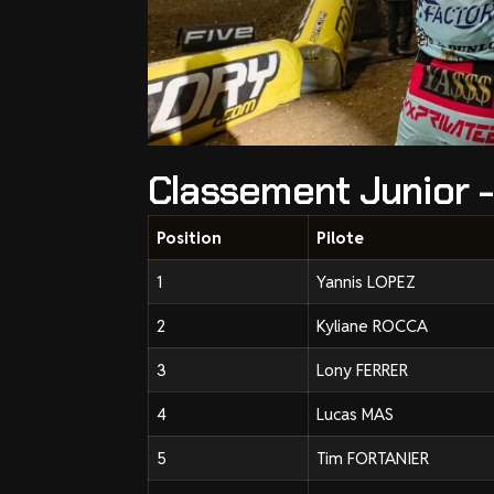
Classement Junior -
Position
Pilote
1
Yannis LOPEZ
2
Kyliane ROCCA
3
Lony FERRER
4
Lucas MAS
5
Tim FORTANIER