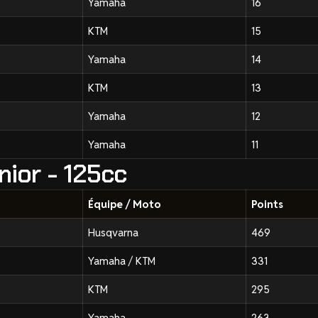
Yamaha
16
KTM
15
Yamaha
14
KTM
13
Yamaha
12
Yamaha
11
nior - 125cc
Équipe / Moto
Points
Husqvarna
469
Yamaha / KTM
331
KTM
295
Yamaha
263