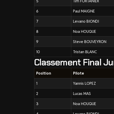
5
Tim FORTANIER
6
Paul MAIGNE
7
Levano BIONDI
8
Noa HOUQUE
9
Steve BOUVEYRON
10
Tristan BLANC
Classement Final Ju
Position
Pilote
1
Yannis LOPEZ
2
Lucas MAS
3
Noa HOUQUE
4
Levano BIONDI